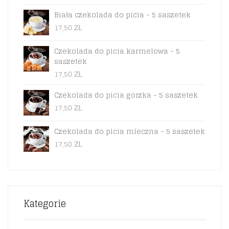
CENA
CENA
WYNOSIŁA:
WYNOSI:
Biała czekolada do picia - 5 saszetek
59,90 ZŁ.
49,90 ZŁ.
17,50
ZŁ
Czekolada do picia karmelowa - 5
saszetek
17,50
ZŁ
Czekolada do picia gorzka - 5 saszetek
17,50
ZŁ
Czekolada do picia mleczna - 5 saszetek
17,50
ZŁ
Kategorie