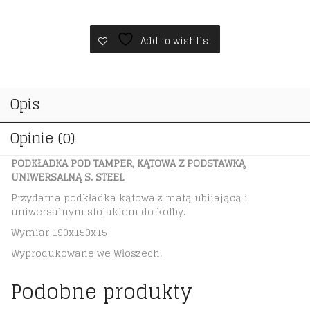
TAMPER,
KĄTOWA
Z
Add to wishlist
PODSTAWKĄ
UNIWERSALNĄ
S.
STEEL
Opis
Opinie (0)
PODKŁADKA POD TAMPER, KĄTOWA Z PODSTAWKĄ
UNIWERSALNĄ S. STEEL
Przydatna podkładka kątowa z matą ubijającą i
uniwersalnym stojakiem do kolby.
Wymiar 190x150x15
Wyprodukowane we Włoszech
.
Podobne produkty