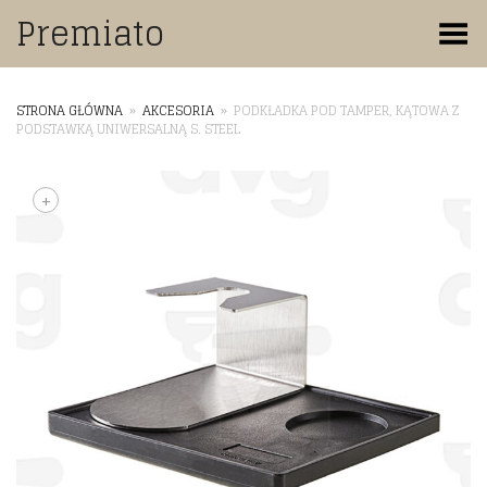
Premiato
Toggle Menu
STRONA GŁÓWNA
»
AKCESORIA
»
PODKŁADKA POD TAMPER, KĄTOWA Z
PODSTAWKĄ UNIWERSALNĄ S. STEEL
+