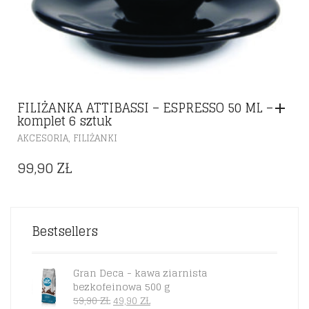
FILIŻANKA ATTIBASSI – ESPRESSO 50 ML –
komplet 6 sztuk
,
AKCESORIA
FILIŻANKI
99,90
ZŁ
Bestsellers
Gran Deca - kawa ziarnista
bezkofeinowa 500 g
PIERWOTNA
AKTUALNA
59,90
ZŁ
49,90
ZŁ