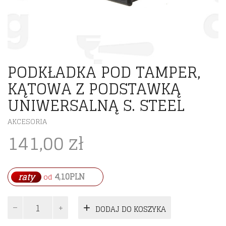
PODKŁADKA POD TAMPER,
KĄTOWA Z PODSTAWKĄ
UNIWERSALNĄ S. STEEL
AKCESORIA
141,00
zł
4,10
PLN
raty
od
ilość
DODAJ DO KOSZYKA
PODKŁADKA
POD