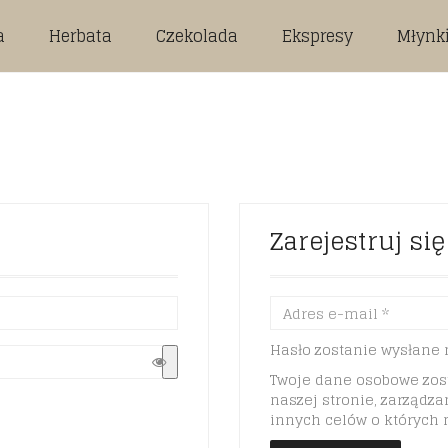
a
Herbata
Czekolada
Ekspresy
Młynk
Zarejestruj się
Hasło zostanie wysłane 
Twoje dane osobowe zost
naszej stronie, zarządz
innych celów o których