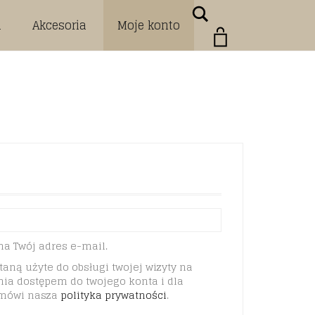
Search
i
Akcesoria
Moje konto
na Twój adres e-mail.
aną użyte do obsługi twojej wizyty na
ania dostępem do twojego konta i dla
 mówi nasza
polityka prywatności
.