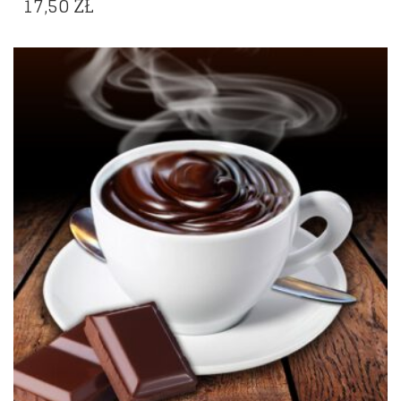
17,50
ZŁ