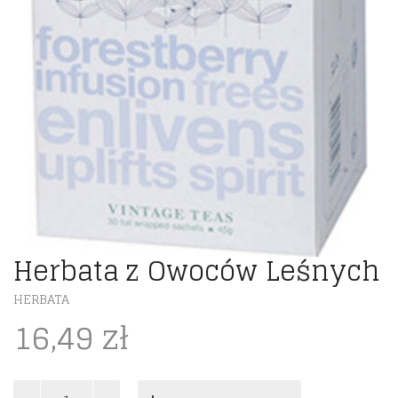
Herbata z Owoców Leśnych
HERBATA
16,49
zł
ilość