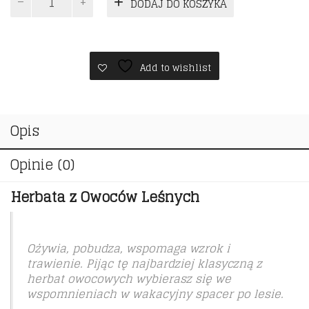
DODAJ DO KOSZYKA
Herbata
z
Owoców
Leśnych
Add to wishlist
Opis
Opinie (0)
Herbata z Owoców Leśnych
Ożywia, pobudza, wspomaga wzrok i
trawienie. Pijąc tę najbardziej klasyczną z
herbat owocowych wybierasz się we
wspomnieniach w wakacyjny spacer po lesie.