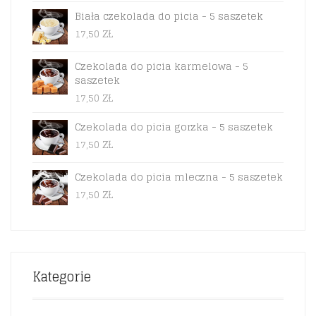
CENA
CENA
WYNOSIŁA:
WYNOSI:
Biała czekolada do picia - 5 saszetek
59,90 ZŁ.
49,90 ZŁ.
17,50
ZŁ
Czekolada do picia karmelowa - 5
saszetek
17,50
ZŁ
Czekolada do picia gorzka - 5 saszetek
17,50
ZŁ
Czekolada do picia mleczna - 5 saszetek
17,50
ZŁ
Kategorie