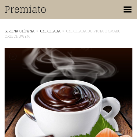
Premiato
Toggle Menu
STRONA GŁÓWNA
»
CZEKOLADA
»
CZEKOLADA DO PICIA O SMAKU
ORZECHOWYM
+