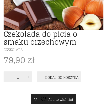
Czekolada do picia o
smaku orzechowym
CZEKOLADA
79,90
zł
ilość
DODAJ DO KOSZYKA
Czekolada
do
picia
o
smaku
Add to wishlist
orzechowym