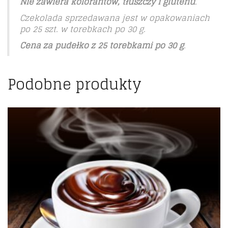
Nie zawiera kolorantów, tłuszczy i glutenu
.
Czekolada sprzedawana jest w opakowaniach
po 25 szt. w torebkach po 30 g.
Cena za pudełko z 25 torebkami po 30 g
.
Podobne produkty