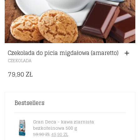
Czekolada do picia migdałowa (amaretto)
CZEKOLADA
79,90
ZŁ
Bestsellers
Gran Deca - kawa ziarnista
bezkofeinowa 500 g
PIERWOTNA
AKTUALNA
59,90
ZŁ
49,90
ZŁ