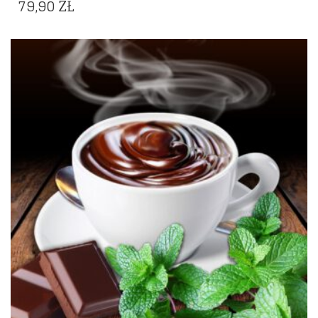
79,90
ZŁ