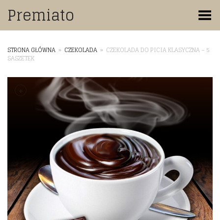
Premiato
Toggle Menu
STRONA GŁÓWNA
»
CZEKOLADA
»
CZEKOLADA DO PICIA KLASYCZNA – 5
SASZETEK
+