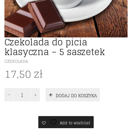
Czekolada do picia
klasyczna – 5 saszetek
CZEKOLADA
17,50
zł
ilość
DODAJ DO KOSZYKA
Czekolada
do
picia
klasyczna
-
Add to wishlist
5
saszetek