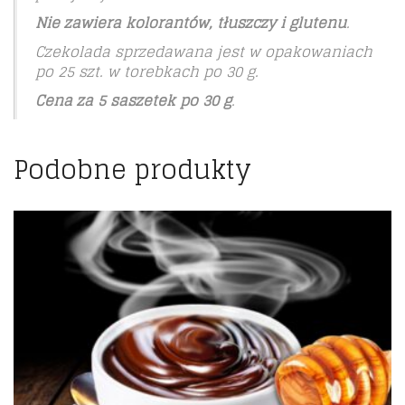
Nie zawiera kolorantów, tłuszczy i glutenu
.
Czekolada sprzedawana jest w opakowaniach
po 25 szt. w torebkach po 30 g.
Cena za 5 saszetek po 30 g
.
Podobne produkty